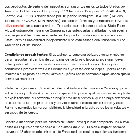
Los productos de seguro de mascotas son suscritos en los Estados Unidos por
American Pet Insurance Company y ZPIC Insurance Company, 6100-4th Ave S,
Seattle, WA 98108. Administrado por Trupanion Managers USA, Inc. (CA: con
licencia No. 0G22803, NPN 9588590). Se aplican términos y condiciones, revise la
póliza completa
en la página web de Trupanion para obtener detalles. State Farm
Mutual Automobile Insurance Company, sus subsidiarias y afiliadas no ofrecen ni
son responsables financieramente por los productos de seguro de mascotas.
State Farm es una entidad independiente y no está afiliada con Trupanion ni con
American Pet Insurance.
Condiciones preexistentes:
Si actualmente tiene una póliza de seguro médico
para mascotas, el cambio de compañía de seguros o la compra de una nueva
póliza podría afectar ciertas disposiciones, tales como las coberturas para
condiciones preexistentes o los deducibles ya establecidos bajo su póliza actual.
Informe a su agente de State Farm si su póliza actual contiene disposiciones que le
convenga mantener.
State Farm (incluyendo State Farm Mutual Automobile Insurance Company y sus
subsidiarias y afiliadas) no se hace responsable y no respalda ni aprueba, implícita
ni explícitamente, el contenido de ningún sitio de terceros al que se haga referencia
en este material. Los productos y servicios son ofrecidos por terceros y State
Farm no garantiza la mercantabilidad, la idoneidad ni la calidad de los productos y
servicios de terceros.
Beneficio disponible para los clientes de State Farm que han comprado una nueva
póliza de seguro de vida desde el 1 de enero de 2022. Si bien cualquier persona
mayor de 18 años puede unirse a Life Enhanced, es posible que ciertas funciones