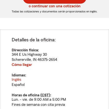
5
5
o continuar con una cotización
dígitos
dígitos
Todas las cotizaciones y documentos serán proporcionados en inglés.
Detalles de la oficina:
Dirección física:
344 E Us Highway 30
Schererville
,
IN
46375-2654
Cómo llegar
Idiomas:
Inglés
Español
Horas de oficina (
CST
):
Lun. - vie. de 9:00 AM a 5:00 PM
Fines de semana con cita previa