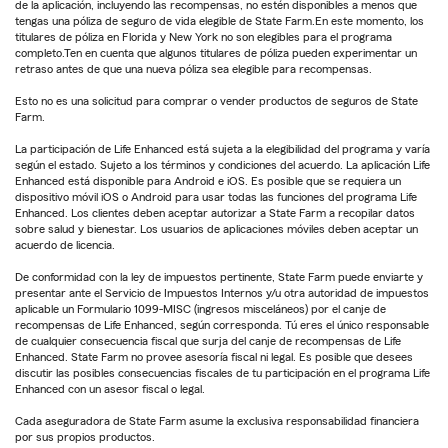
de la aplicación, incluyendo las recompensas, no estén disponibles a menos que
tengas una póliza de seguro de vida elegible de State Farm.En este momento, los
titulares de póliza en Florida y New York no son elegibles para el programa
completo.Ten en cuenta que algunos titulares de póliza pueden experimentar un
retraso antes de que una nueva póliza sea elegible para recompensas.
Esto no es una solicitud para comprar o vender productos de seguros de State
Farm.
La participación de Life Enhanced está sujeta a la elegibilidad del programa y varía
según el estado. Sujeto a los términos y condiciones del acuerdo. La aplicación Life
Enhanced está disponible para Android e iOS. Es posible que se requiera un
dispositivo móvil iOS o Android para usar todas las funciones del programa Life
Enhanced. Los clientes deben aceptar autorizar a State Farm a recopilar datos
sobre salud y bienestar. Los usuarios de aplicaciones móviles deben aceptar un
acuerdo de licencia.
De conformidad con la ley de impuestos pertinente, State Farm puede enviarte y
presentar ante el Servicio de Impuestos Internos y/u otra autoridad de impuestos
aplicable un Formulario 1099-MISC (ingresos misceláneos) por el canje de
recompensas de Life Enhanced, según corresponda. Tú eres el único responsable
de cualquier consecuencia fiscal que surja del canje de recompensas de Life
Enhanced. State Farm no provee asesoría fiscal ni legal. Es posible que desees
discutir las posibles consecuencias fiscales de tu participación en el programa Life
Enhanced con un asesor fiscal o legal.
Cada aseguradora de State Farm asume la exclusiva responsabilidad financiera
por sus propios productos.