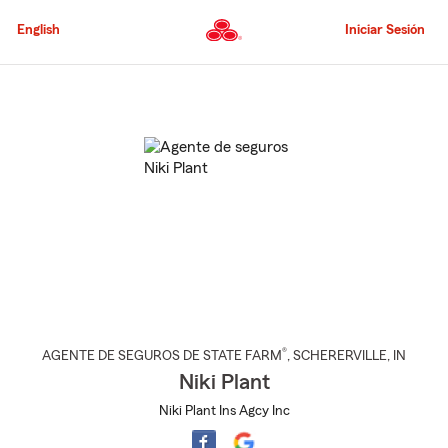
Pasar
al
English
Iniciar Sesión
contenido
principal
Comienzo
del
contenido
principal
®
AGENTE DE SEGUROS DE STATE FARM
,
SCHERERVILLE
, IN
Niki Plant
Niki Plant Ins Agcy Inc