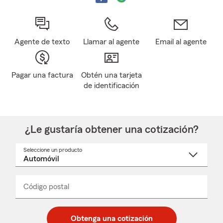
Agente de texto
Llamar al agente
Email al agente
Pagar una factura
Obtén una tarjeta
de identificación
¿Le gustaría obtener una cotización?
Seleccione un producto
Seleccione
un
nombre
de
producto
del
Código postal
Ingresa
Ingresa
_____
menú
un
un
desplegable
código
código
postal
postal
Obtenga una cotización
de
de